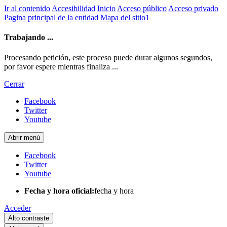
Ir al contenido
Accesibilidad
Inicio
Acceso público
Acceso privado
Pagina principal de la entidad
Mapa del sitio1
Trabajando ...
Procesando petición, este proceso puede durar algunos segundos,
por favor espere mientras finaliza ...
Cerrar
Facebook
Twitter
Youtube
Abrir menú
Facebook
Twitter
Youtube
Fecha y hora oficial:
fecha y hora
Acceder
Alto contraste