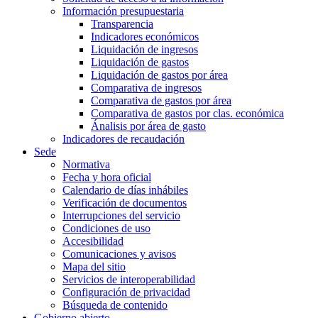
Información presupuestaria
Transparencia
Indicadores económicos
Liquidación de ingresos
Liquidación de gastos
Liquidación de gastos por área
Comparativa de ingresos
Comparativa de gastos por área
Comparativa de gastos por clas. económica
Ánalisis por área de gasto
Indicadores de recaudación
Sede
Normativa
Fecha y hora oficial
Calendario de días inhábiles
Verificación de documentos
Interrupciones del servicio
Condiciones de uso
Accesibilidad
Comunicaciones y avisos
Mapa del sitio
Servicios de interoperabilidad
Configuración de privacidad
Búsqueda de contenido
Gobierno abierto