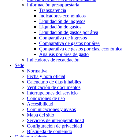
Información presupuestaria
Transparencia
Indicadores económicos
Liquidación de ingresos
Liquidación de gastos
Liquidación de gastos por área
Comparativa de ingresos
Comparativa de gastos por área
Comparativa de gastos por clas. económica
Ánalisis por área de gasto
Indicadores de recaudación
Sede
Normativa
Fecha y hora oficial
Calendario de días inhábiles
Verificación de documentos
Interrupciones del servicio
Condiciones de uso
Accesibilidad
Comunicaciones y avisos
Mapa del sitio
Servicios de interoperabilidad
Configuración de privacidad
Búsqueda de contenido
Gobierno abierto