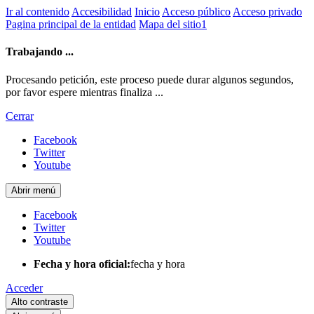
Ir al contenido
Accesibilidad
Inicio
Acceso público
Acceso privado
Pagina principal de la entidad
Mapa del sitio1
Trabajando ...
Procesando petición, este proceso puede durar algunos segundos,
por favor espere mientras finaliza ...
Cerrar
Facebook
Twitter
Youtube
Abrir menú
Facebook
Twitter
Youtube
Fecha y hora oficial:
fecha y hora
Acceder
Alto contraste